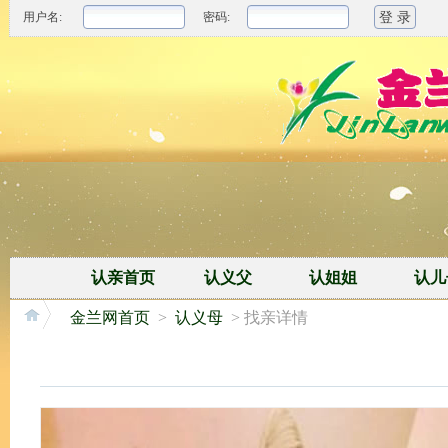
用户名:
密码:
认亲首页
认义父
认姐姐
认儿
金兰网首页
>
认义母
> 找亲详情