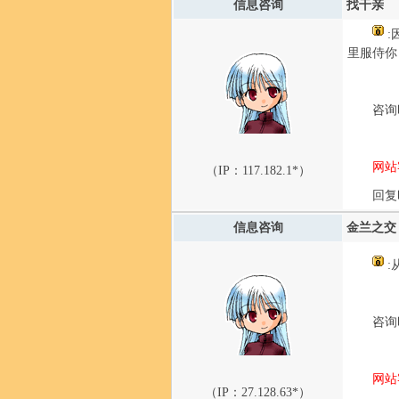
信息咨询
找干亲
:
里服侍你
咨询时
网站
（IP：
117.182.1*
）
回复时
信息咨询
金兰之交
:
咨询时
网站
（IP：
27.128.63*
）