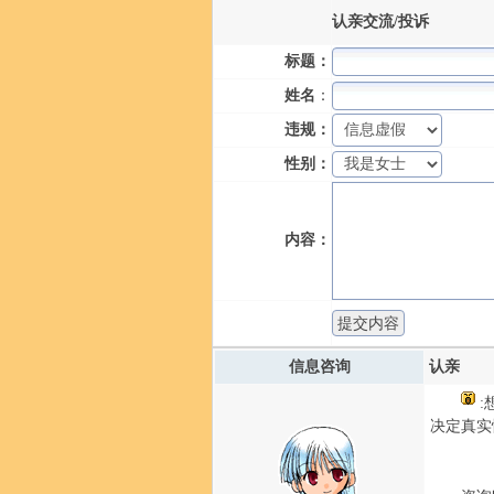
认亲交流/投诉
标题：
姓名
：
违规：
性别：
内容：
信息咨询
认亲
:
决定真实