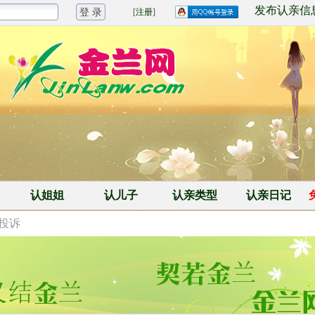
发布认亲信
[
注册
]
认姐姐
认儿子
认亲类型
认亲日记
/投诉