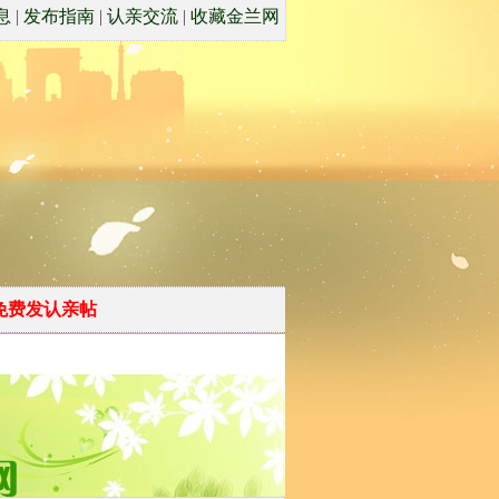
息
|
发布指南
|
认亲交流
|
收藏金兰网
免费发认亲帖